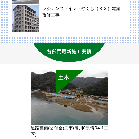
レジデンス・イン・やくし（Ｒ３）建築
改修工事
道路整備(交付金)工事(篠川0県債R4-1工
区)