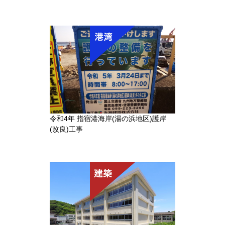
令和4年 指宿港海岸(湯の浜地区)護岸
(改良)工事