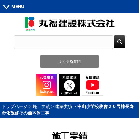
MENU
よくある質問
トップページ
>
施工実績
>
建築実績
>
中山小学校校舎２０号棟長寿
命化改修その他本体工事
施工実績