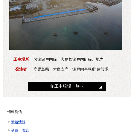
工事場所
名瀬瀬戸内線 大島郡瀬戸内町篠川地内
発注者
鹿児島県 大島支庁 瀬戸内事務所 建設課
施工中現場一覧へ
情報発信
新着情報
受賞・表彰