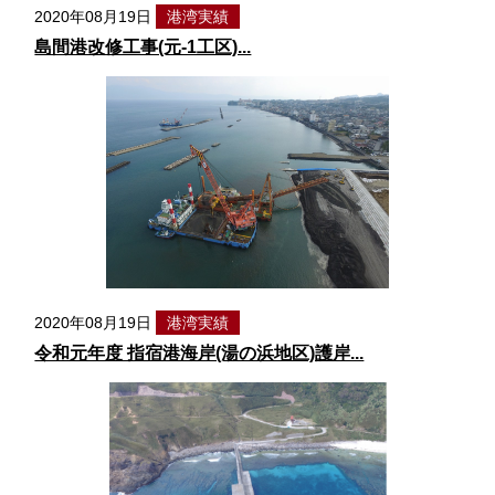
2020年08月19日
港湾実績
島間港改修工事(元-1工区)...
2020年08月19日
港湾実績
令和元年度 指宿港海岸(湯の浜地区)護岸...