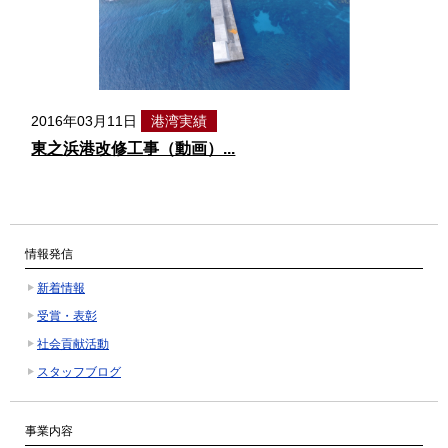
2016年03月11日
港湾実績
東之浜港改修工事（動画）...
情報発信
新着情報
受賞・表彰
社会貢献活動
スタッフブログ
事業内容