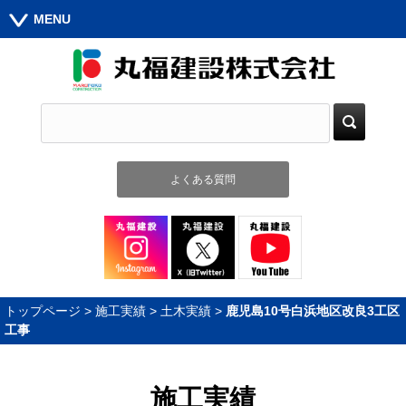
MENU
よくある質問
トップページ
>
施工実績
>
土木実績
>
鹿児島10号白浜地区改良3工区
工事
施工実績