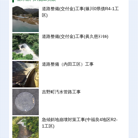
道路整備(交付金)工事(篠川0県債R4-1工
区)
道路整備(交付金)工事(眞久慈ﾄﾝﾈﾙ)
道路整備（内田工区）工事
吉野町汚水管路工事
急傾斜地崩壊対策工事(中福良4地区R2-
1工区)