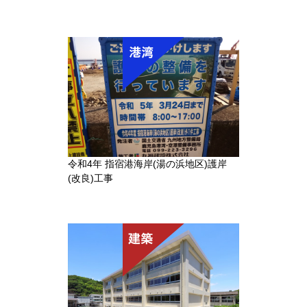
令和4年 指宿港海岸(湯の浜地区)護岸
(改良)工事