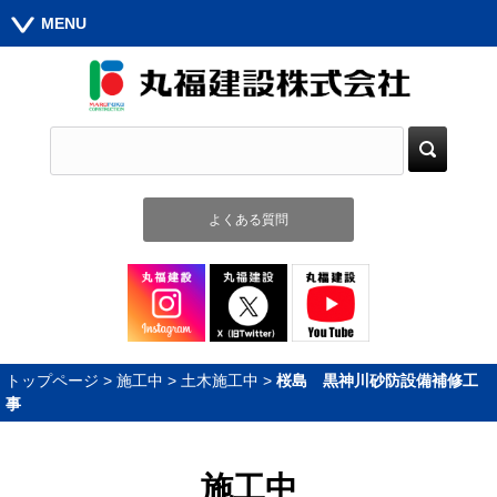
MENU
よくある質問
トップページ
>
施工中
>
土木施工中
>
桜島 黒神川砂防設備補修工
事
施工中