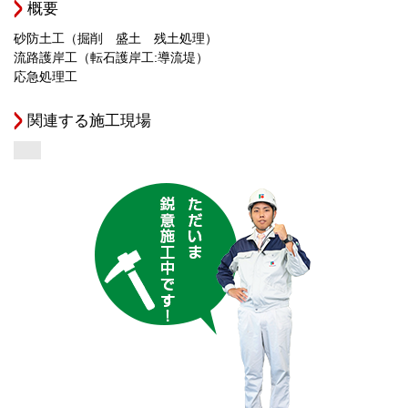
概要
砂防土工（掘削 盛土 残土処理）
流路護岸工（転石護岸工:導流堤）
応急処理工
関連する施工現場