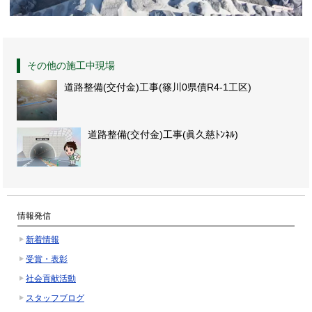
その他の施工中現場
道路整備(交付金)工事(篠川0県債R4-1工区)
道路整備(交付金)工事(眞久慈ﾄﾝﾈﾙ)
情報発信
新着情報
受賞・表彰
社会貢献活動
スタッフブログ