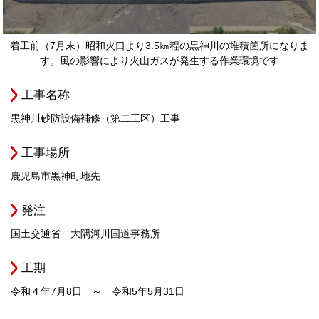
着工前（7月末）昭和火口より3.5㎞程の黒神川の堆積箇所になりま
す。風の影響により火山ガスが発生する作業環境です
工事名称
黒神川砂防設備補修（第二工区）工事
工事場所
鹿児島市黒神町地先
発注
国土交通省 大隅河川国道事務所
工期
令和４年7月8日 ～ 令和5年5月31日