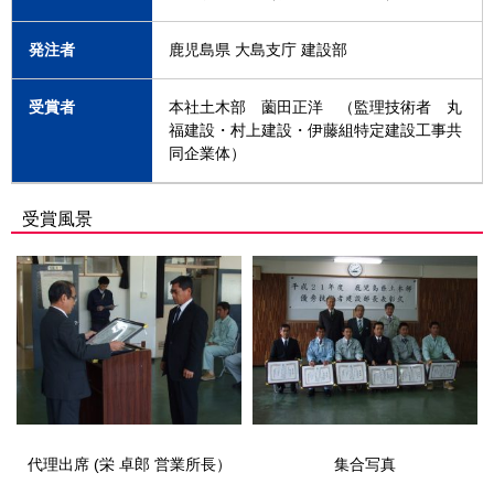
発注者
鹿児島県 大島支庁 建設部
受賞者
本社土木部 薗田正洋 （監理技術者 丸
福建設・村上建設・伊藤組特定建設工事共
同企業体）
受賞風景
代理出席 (栄 卓郎 営業所長）
集合写真