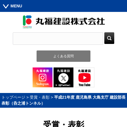
MENU
よくある質問
トップページ
>
受賞・表彰
>
平成21年度 鹿児島県 大島支庁 建設部長
表彰（呑之浦トンネル）
受賞・表彰