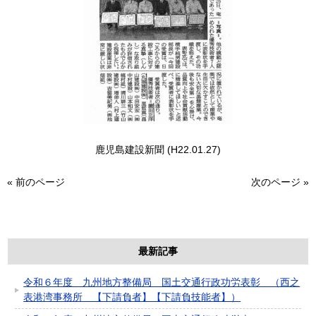
鹿児島建設新聞 (H22.01.27)
«
前のページ
次のページ
»
最新記事
令和６年度 九州地方整備局 国土交通行政功労表彰 （西之
表港湾事務所 【下請負者】【下請負技能者】）