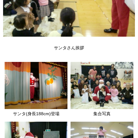
サンタさん挨拶
サンタ(身長188cm)登場
集合写真