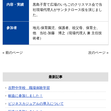
内容・実績
黒島子育て広場のいちごのクリスマス会で当
社現場代理人がサンタクロース役を演じまし
た。
参加者
地元-保育園児、保護者、祖父母、保育士、
他 当社-加藤 博之（現場代理人 兼 主任技
術者）
«
前のページ
次のページ
»
最新記事
吉野中学校 職場体験学習
献血に参加しました！
ビジネスカジュアルの導入について