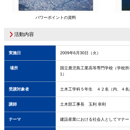
パワーポイントの資料
活動内容
実施日
2009年6月30日（火）
場所
国立鹿児島工業高等専門学校（学校所在
1）
受講対象者
土木工学科５年生 ４２名（内、４名
講師
土木部工事長 玉利 幸利
テーマ
建設産業における社会人としてマナー