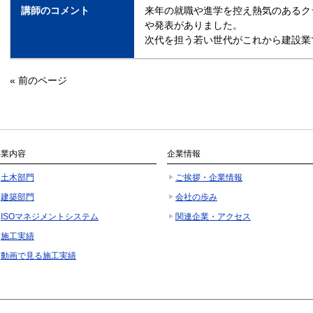
講師のコメント
来年の就職や進学を控え熱気のあるク
や発表がありました。
次代を担う若い世代がこれから建設業
«
前のページ
事業内容
企業情報
土木部門
ご挨拶・企業情報
建築部門
会社の歩み
ISOマネジメントシステム
関連企業・アクセス
施工実績
動画で見る施工実績