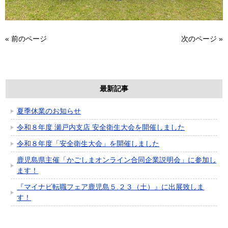
«
前のページ
次のページ
»
最新記事
夏季休業のお知らせ
令和８年度 瀬戸内支店 安全衛生大会を開催しました
令和８年度「安全衛生大会」を開催しました
鹿児島県主催「かごしまオンライン合同企業説明会」に参加し
ます！
『マイナビ転職フェア鹿児島５.２３（土）』に出展致しま
す！