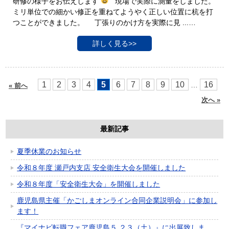
研修の様子をお伝えします
現場で実際に測量をしました。
ミリ単位での細かい修正を重ねてようやく正しい位置に杭を打
つことができました。 丁張りのかけ方を実際に見 ...…
詳しく見る>>
1
2
3
4
5
6
7
8
9
10
16
…
« 前へ
次へ »
最新記事
夏季休業のお知らせ
令和８年度 瀬戸内支店 安全衛生大会を開催しました
令和８年度「安全衛生大会」を開催しました
鹿児島県主催「かごしまオンライン合同企業説明会」に参加し
ます！
『マイナビ転職フェア鹿児島５.２３（土）』に出展致しま