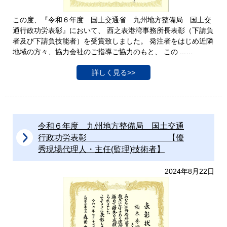
この度、『令和６年度 国土交通省 九州地方整備局 国土交
通行政功労表彰』において、 西之表港湾事務所長表彰（下請負
者及び下請負技能者）を受賞致しました。 発注者をはじめ近隣
地域の方々、協力会社のご指導ご協力のもと、 この ...…
詳しく見る>>
令和６年度 九州地方整備局 国土交通
行政功労表彰 【優
秀現場代理人・主任(監理)技術者】
2024年8月22日